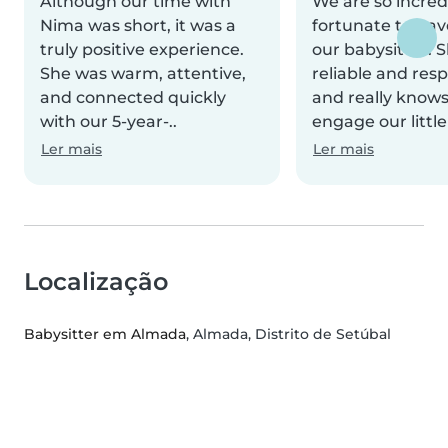
Although our time with
We are so incred
Nima was short, it was a
fortunate to ha
truly positive experience.
our babysitter. S
She was warm, attentive,
reliable and res
and connected quickly
and really know
with our 5-year-..
engage our little 
Ler mais
Ler mais
Localização
Babysitter em Almada
, Almada, Distrito de Setúbal