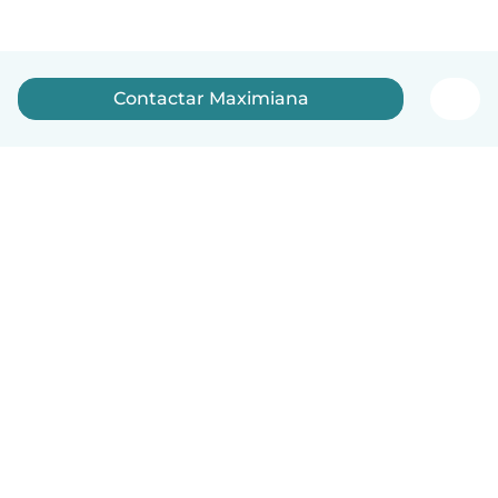
Contactar Maximiana
Português
Como funciona
Ajuda
Termos e Privacidade
Preços
Informação sobre a empresa
Babysits para Empresas
Normas comunitárias