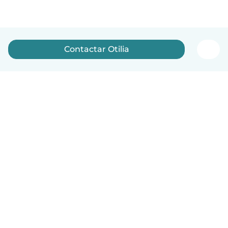
Contactar Otilia
Português
Como funciona
Ajuda
Termos e Privacidade
Preços
Informação sobre a empresa
Babysits para Empresas
Normas comunitárias