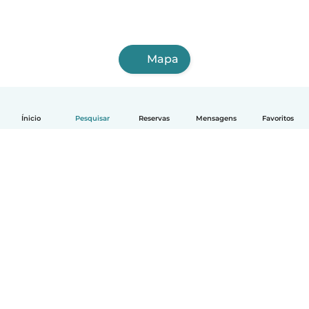
Mapa
Ínicio
Pesquisar
Reservas
Mensagens
Favoritos
Português
Como funciona
Ajuda
Termos e Privacidade
Preços
Informação sobre a empresa
Babysits para Empresas
Normas comunitárias