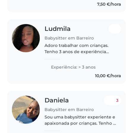
7,50 €/hora
inglês e português. Tenho um
vasto..
Ludmila
Babysitter em Barreiro
Adoro trabalhar com crianças.
Tenho 3 anos de experiência
como babá, principalmente com
bebês e crianças pequenas.
Experiência: > 3 anos
Também tenho experiência com
10,00 €/hora
crianças com necessidades
especiais..
Daniela
3
Babysitter em Barreiro
Sou uma babysitter experiente e
apaixonada por crianças. Tenho 4
anos de experiência a cuidar de