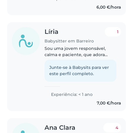
experiência formal, tenho muito
6,00 €/hora
carinho e paciência ao cuidar..
Líria
1
Babysitter em Barreiro
Sou uma jovem responsável,
calma e paciente, que adora
crianças e se dá muito bem com
elas. Tenho habilidades em ler,
Junte-se à Babysits para ver
línguas, trabalhos manuais,
este perfil completo.
música e jogos. Estou disponível
para..
Experiência: < 1 ano
7,00 €/hora
Ana Clara
4