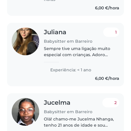
6,00 €/hora
Juliana
1
Babysitter em Barreiro
Sempre tive uma ligação muito
especial com crianças. Adoro
brincar, criar atividades criativas
e tornar cada momento leve e
Experiência: < 1 ano
divertido, mas sempre com
6,00 €/hora
responsabilidade e atenção. :)..
Jucelma
2
Babysitter em Barreiro
Olá! chamo-me Jucelma Nhanga,
tenho 21 anos de idade e sou