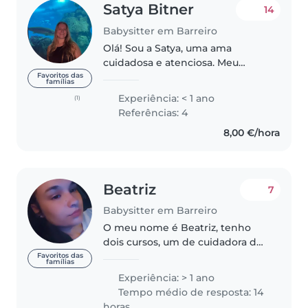
Satya Bitner
14
Babysitter em Barreiro
Olá! Sou a Satya, uma ama
cuidadosa e atenciosa. Meu
objetivo é proporcionar um
Favoritos das
famílias
ambiente acolhedor, seguro e
Experiência: < 1 ano
(1)
cheio de afeto, contribuindo para
Referências: 4
o desenvolvimento infantil com
8,00 €/hora
muita..
Beatriz
7
Babysitter em Barreiro
O meu nome é Beatriz, tenho
dois cursos, um de cuidadora de
crianças e jovens e outro de
Favoritos das
famílias
animadora sociocultural. Estagiei
Experiência: > 1 ano
2 anos numa creche e ao longo
Tempo médio de resposta: 14
da jornada já tomei conta de..
horas