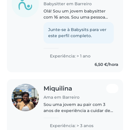
Babysitter em Barreiro
Olá! Sou um jovem babysitter
com 16 anos. Sou uma pessoa
responsável, criativa e
comunicativa. Tenho 1 ano e
Junte-se à Babysits para ver
meio de experiência em cuidar
este perfil completo.
de crianças. Adoro atividades
como desenhar,..
Experiência: > 1 ano
6,50 €/hora
Miquilina
Ama em Barreiro
Sou uma jovem au pair com 3
anos de experiência a cuidar de
crianças desde bebés até
adolescentes. Sou responsável,
Experiência: > 3 anos
divertida e amigável, e falo