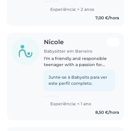
formada em
Enfermagem(Técnico Médio).
Experiência: > 2 anos
Desde pequena sempre gostei
7,00 €/hora
de crianças, e com a minha
formação na área da saúde
desenvolvi..
Nicole
Babysitter em Barreiro
I'm a friendly and responsible
teenager with a passion for
working with children. Though
I'm new to babysitting, I have
Junte-se à Babysits para ver
experience with gradeschoolers
este perfil completo.
through family and community..
Experiência: < 1 ano
8,50 €/hora