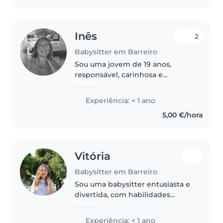
Inês
2
Babysitter em Barreiro
Sou uma jovem de 19 anos,
responsável, carinhosa e
paciente, com grande interesse
em trabalhar com crianças.
Experiência: < 1 ano
Atualmente, encontro-me a
5,00 €/hora
frequentar um curso de Auxiliar
de Educação Infantil..
Vitória
Babysitter em Barreiro
Sou uma babysitter entusiasta e
divertida, com habilidades
criativas para manter as crianças
entretidas. Embora não tenha
Experiência: < 1 ano