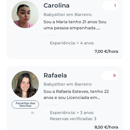
Carolina
1
Babysitter em Barreiro
Sou a Maria tenho 21 anos Sou
uma pessoa empenhada ,
organizada e com vontade de
aprender. Gosto de trabalhar
Experiência: > 4 anos
com crianças adapto-me
7,00 €/hora
facilmente a novos desafios e
procuro dar sempre..
Rafaela
9
Babysitter em Barreiro
Sou a Rafaela Esteves, tenho 22
anos e sou Licenciada em
Educação Básica . Já trabalhei
Favoritos das
famílias
anteriormente a tomar conta de
Experiência: > 3 anos
(2)
crianças em casamentos e, por
Reservas verificadas: 3
isso, tenho facilidade em
8,50 €/hora
desenvolver..