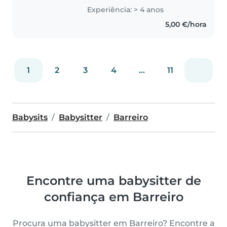
bebés, crianças pequenas e pré-
Experiência: > 4 anos
escolares. Sou uma pessoa
5,00 €/hora
responsável, amigável e muito..
1
2
3
4
...
11
Babysits
Babysitter
Barreiro
Encontre uma babysitter de
confiança em Barreiro
Procura uma babysitter em Barreiro? Encontre a