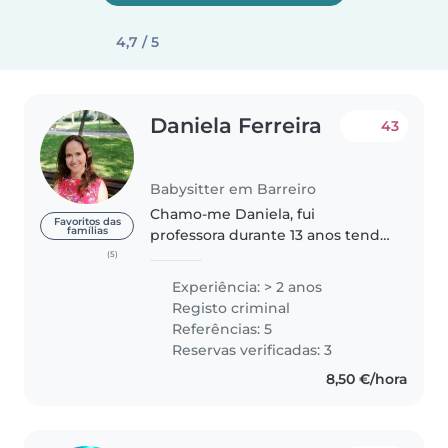
4,7 / 5
Daniela Ferreira
43
Babysitter em Barreiro
Chamo-me Daniela, fui
Favoritos das
famílias
professora durante 13 anos tendo
lidado com crianças de várias
(5)
idades. Cuidei de sobrinhos em
Experiência: > 2 anos
idade pré - escolar. Por gostar
Registo criminal
muito de bebés e crianças
Referências: 5
pequenas..
Reservas verificadas: 3
8,50 €/hora