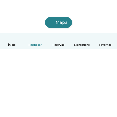
Mapa
Ínicio
Pesquisar
Reservas
Mensagens
Favoritos
Português
Como funciona
Ajuda
Termos e Privacidade
Preços
Informação sobre a empresa
Babysits para Empresas
Normas comunitárias