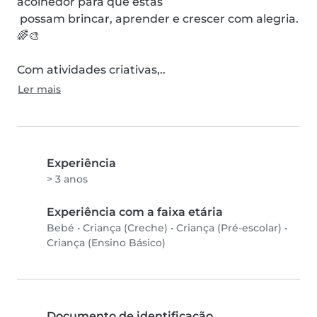
acolhedor para que estas

 possam brincar, aprender e crescer com alegria. 
🌈🎨

Com atividades criativas,..
Ler mais
Experiência
> 3 anos
Experiência com a faixa etária
Bebé
•
Criança (Creche)
•
Criança (Pré-escolar)
•
Criança (Ensino Básico)
Documento de identificação