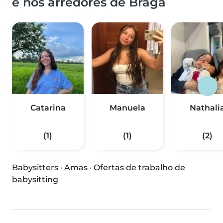
e nos arredores de Braga
Catarina
Manuela
Nathali
(1)
(1)
(2)
Babysitters
·
Amas
·
Ofertas de trabalho de
babysitting