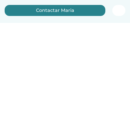
Contactar Maria
Português
Como funciona
Ajuda
Termos e Privacidade
Preços
Informação sobre a empresa
Babysits para Empresas
Normas comunitárias