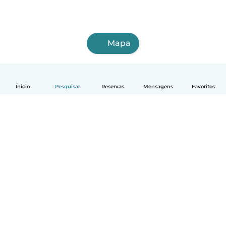
Mapa
Ínicio
Pesquisar
Reservas
Mensagens
Favoritos
Português
Como funciona
Ajuda
Termos e Privacidade
Preços
Informação sobre a empresa
Babysits para Empresas
Normas comunitárias