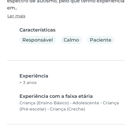
espectro de autismo, pelo que tenho experiência 
em..
Ler mais
Características
Responsável
Calmo
Paciente
Experiência
> 3 anos
Experiência com a faixa etária
Criança (Ensino Básico)
•
Adolescente
•
Criança
(Pré-escolar)
•
Criança (Creche)