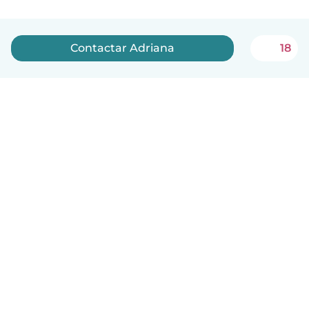
Contactar Adriana
18
Português
Como funciona
Ajuda
Termos e Privacidade
Preços
Informação sobre a empresa
Babysits para Empresas
Normas comunitárias