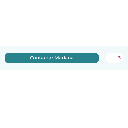
Contactar Mariana
3
Português
Como funciona
Ajuda
Termos e Privacidade