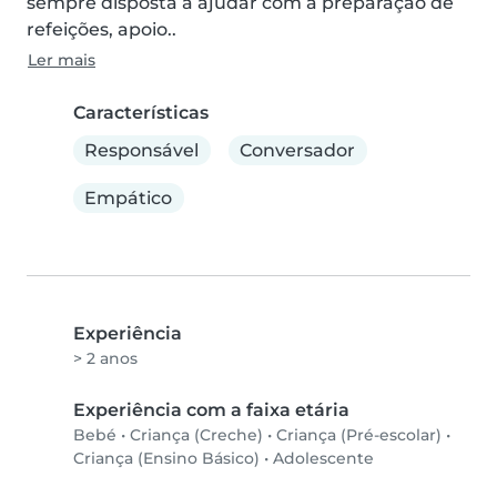
sempre disposta a ajudar com a preparação de 
refeições, apoio..
Ler mais
Características
Responsável
Conversador
Empático
Experiência
> 2 anos
Experiência com a faixa etária
Bebé
•
Criança (Creche)
•
Criança (Pré-escolar)
•
Criança (Ensino Básico)
•
Adolescente