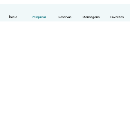
Ínicio
Pesquisar
Reservas
Mensagens
Favoritos
Português
Como funciona
Ajuda
Termos e Privacidade
Preços
Informação sobre a empresa
Babysits para Empresas
Normas comunitárias
© Babysits B.V.