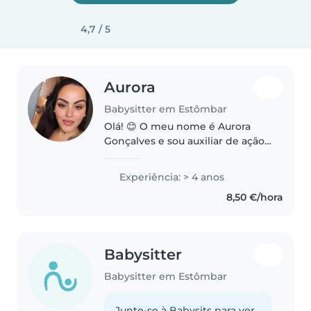
4,7 / 5
Aurora
Babysitter em Estômbar
Olá! 😊 O meu nome é Aurora
Gonçalves e sou auxiliar de ação
educativa, com experiência no
acompanhamento e cuidado de
Experiência: > 4 anos
crianças em contexto escolar.
8,50 €/hora
Tenho uma grande paixão por
trabalhar..
Babysitter
Babysitter em Estômbar
Junte-se à Babysits para ver