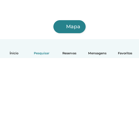
Mapa
Ínicio
Pesquisar
Reservas
Mensagens
Favoritos
Português
Como funciona
Ajuda
Termos e Privacidade
Preços
Informação sobre a empresa
Babysits para Empresas
Normas comunitárias