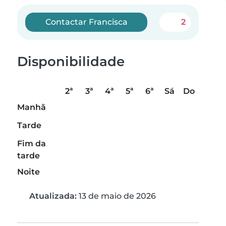
Contactar Francisca
2
Disponibilidade
2ª
3ª
4ª
5ª
6ª
Sá
Do
Manhã
Tarde
Fim da
tarde
Noite
Atualizada:
13 de maio de 2026