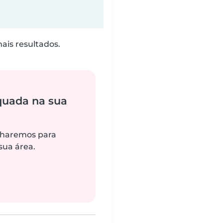
is resultados.
quada na sua
alharemos para
sua área.