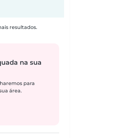
is resultados.
quada na sua
alharemos para
sua área.