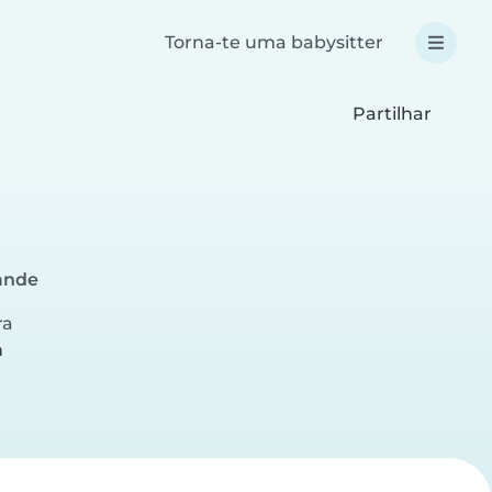
Torna-te uma babysitter
Partilhar
ande
ra
a