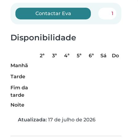
Contactar Eva
1
Disponibilidade
2ª
3ª
4ª
5ª
6ª
Sá
Do
Manhã
Tarde
Fim da
tarde
Noite
Atualizada:
17 de julho de 2026