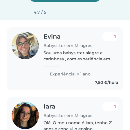
4,7 / 5
Evina
1
Babysitter em Milagres
Sou uma babysitter alegre e
carinhosa , com experiência em
cuidar de crianças de todas as
idades, desde bebés a
Experiência: < 1 ano
adolescentes. Embora não tenha
7,50 €/hora
certificação de primeiros
socorros, tenho..
Iara
1
Babysitter em Milagres
Olá! O meu nome é Iara, tenho 21
anos e conclui o ensino