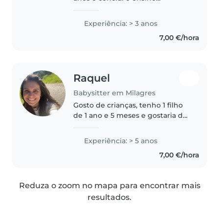
secundário em 2024 com um
curso profissional técnico de
Experiência: > 3 anos
ação educativa. Durante a
7,00 €/hora
formação, realizei três estágios,
onde tive..
Raquel
Babysitter em Milagres
Gosto de crianças, tenho 1 filho
de 1 ano e 5 meses e gostaria de
me dedicar a alguma família que
esteja a precisar.
Experiência: > 5 anos
7,00 €/hora
Reduza o zoom no mapa para encontrar mais
resultados.