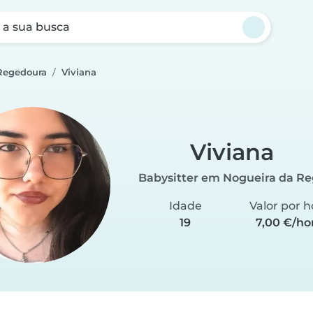
a sua busca
 Regedoura
Viviana
Viviana
Babysitter em Nogueira da R
Idade
Valor por h
19
7,00 €/ho