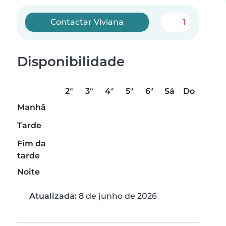
Contactar Viviana
1
Disponibilidade
2ª
3ª
4ª
5ª
6ª
Sá
Do
Manhã
Tarde
Fim da
tarde
Noite
Atualizada:
8 de junho de 2026