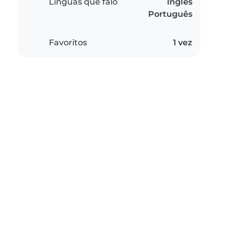
Línguas que falo
Inglês
Português
Favoritos
1 vez