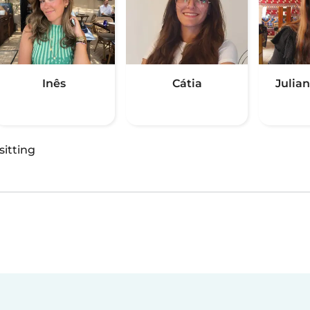
Inês
Cátia
Julian
sitting