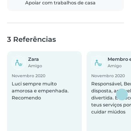
Apoiar com trabalhos de casa
3 Referências
Zara
Membro e
Amigo
Amigo
Novembro 2020
Novembro 2020
Luci sempre muito
Responsável, B
amorosa e empenhada.
disposta, amável
Recomendo
divertida. Eu r
teus serviços po
cuidar miúdos