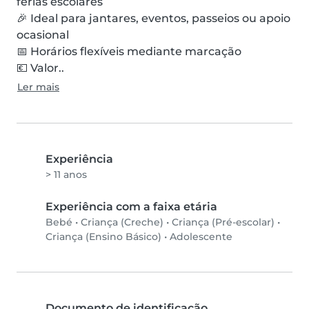
férias escolares

🎉 Ideal para jantares, eventos, passeios ou apoio 
ocasional

📅 Horários flexíveis mediante marcação

💶 Valor..
Ler mais
Experiência
> 11 anos
Experiência com a faixa etária
Bebé
•
Criança (Creche)
•
Criança (Pré-escolar)
•
Criança (Ensino Básico)
•
Adolescente
Documento de identificação