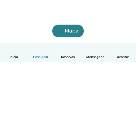
Mapa
Ínicio
Pesquisar
Reservas
Mensagens
Favoritos
Português
Como funciona
Ajuda
Termos e Privacidade
Preços
Informação sobre a empresa
Babysits para Empresas
Normas comunitárias