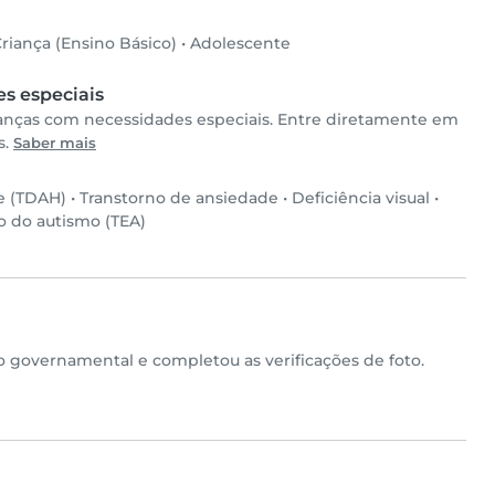
riança (Ensino Básico)
•
Adolescente
s especiais
ianças com necessidades especiais. Entre diretamente em
s.
Saber mais
de (TDAH)
•
Transtorno de ansiedade
•
Deficiência visual
•
o do autismo (TEA)
governamental e completou as verificações de foto.