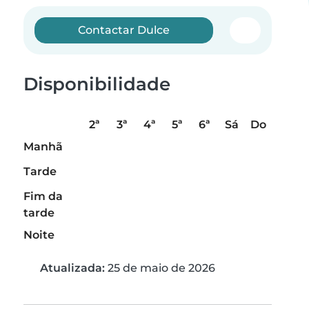
Contactar Dulce
Disponibilidade
2ª
3ª
4ª
5ª
6ª
Sá
Do
Manhã
Tarde
Fim da
tarde
Noite
Atualizada:
25 de maio de 2026