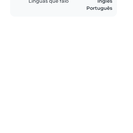
Línguas que falo
Inglês
Português