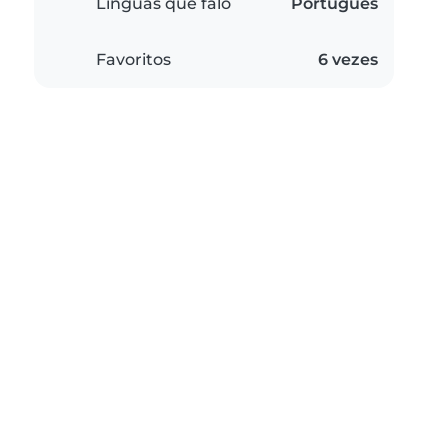
Línguas que falo
Português
Favoritos
6 vezes