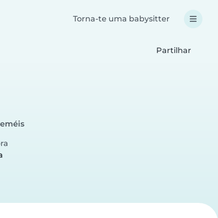
Torna-te uma babysitter
Partilhar
zeméis
ora
a