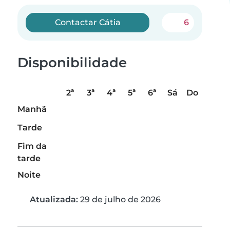
Contactar Cátia
6
Disponibilidade
2ª
3ª
4ª
5ª
6ª
Sá
Do
Manhã
Tarde
Fim da
tarde
Noite
Atualizada:
29 de julho de 2026