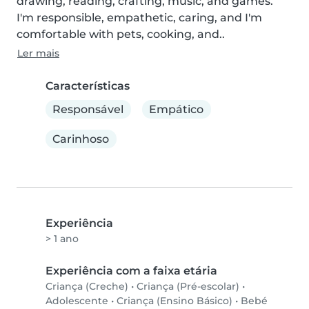
drawing, reading, crafting, music, and games. 
I'm responsible, empathetic, caring, and I'm 
comfortable with pets, cooking, and..
Ler mais
Características
Responsável
Empático
Carinhoso
Experiência
> 1 ano
Experiência com a faixa etária
Criança (Creche)
•
Criança (Pré-escolar)
•
Adolescente
•
Criança (Ensino Básico)
•
Bebé