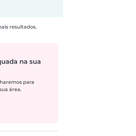
is resultados.
quada na sua
alharemos para
sua área.