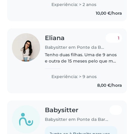
cuidar com carinho.
Experiência: > 2 anos
10,00 €/hora
Eliana
1
Babysitter em Ponte da Barca
Tenho duas filhas. Uma de 9 anos
e outra de 15 meses pelo que me
sinto confortável com todo o
tipo de bebes e crianças. Sou
Experiência: > 9 anos
carinhosa, divertida e
8,00 €/hora
responsável.
Babysitter
Babysitter em Ponte da Barca
Junte-se à Babysits para ver