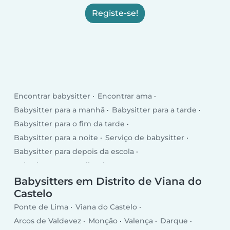
Registe-se!
Encontrar babysitter
Encontrar ama
Babysitter para a manhã
Babysitter para a tarde
Babysitter para o fim da tarde
Babysitter para a noite
Serviço de babysitter
Babysitter para depois da escola
Babysitter para os dias da semana
Babysitter para o fim de semana
Babysitters em Distrito de Viana do
Castelo
Ponte de Lima
Viana do Castelo
Arcos de Valdevez
Monção
Valença
Darque