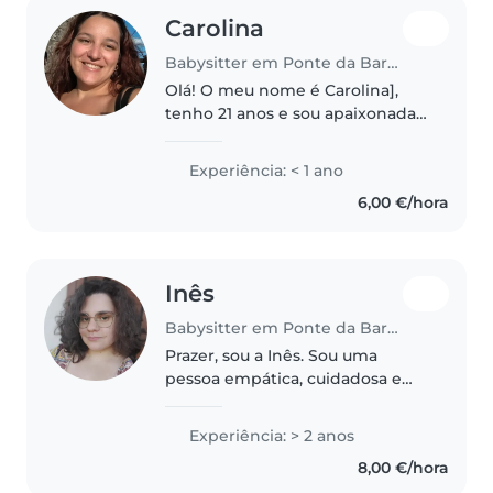
Carolina
Babysitter em Ponte da Barca
Olá! O meu nome é Carolina],
tenho 21 anos e sou apaixonada
por crianças. ☺️ Sou uma pessoa
divertida, carinhosa e muito
Experiência: < 1 ano
calma, características que
6,00 €/hora
acredito serem essenciais para
oferecer..
Inês
Babysitter em Ponte da Barca
Prazer, sou a Inês. Sou uma
pessoa empática, cuidadosa e
calma. Tenho experiência com
crianças, especificamente com
Experiência: > 2 anos
sobrinhas. Gosto de brincar com
8,00 €/hora
as crianças, criar um ambiente