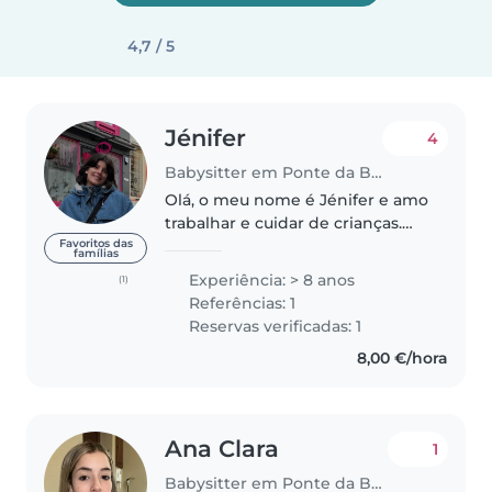
4,7 / 5
Jénifer
4
Babysitter em Ponte da Barca
Olá, o meu nome é Jénifer e amo
trabalhar e cuidar de crianças.
Estagiei num infantário e tenho
Favoritos das
famílias
sobrinhos, dos 4 aos 9 anos, que
Experiência: > 8 anos
(1)
já cuidei muitas vezes. Uma foi
Referências: 1
dos 6 meses a 1 ano..
Reservas verificadas: 1
8,00 €/hora
Ana Clara
1
Babysitter em Ponte da Barca