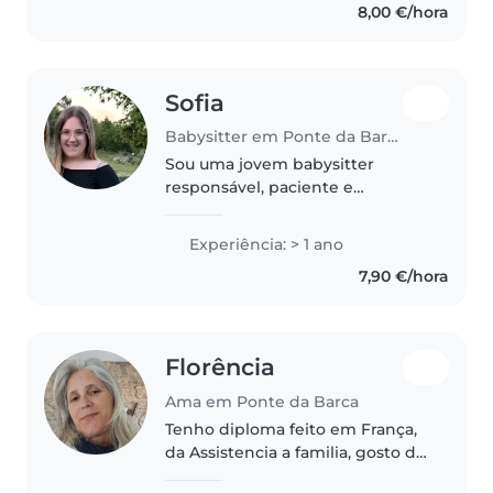
8,00 €/hora
Sofia
Babysitter em Ponte da Barca
Sou uma jovem babysitter
responsável, paciente e
carinhosa, com 1 ano de
experiência a cuidar de bebés,
Experiência: > 1 ano
crianças em idade pré-escolar e
7,90 €/hora
em idade escolar. Falo português
e francês e..
Florência
Ama em Ponte da Barca
Tenho diploma feito em França,
da Assistencia a familia, gosto de
estar com com crianças e de