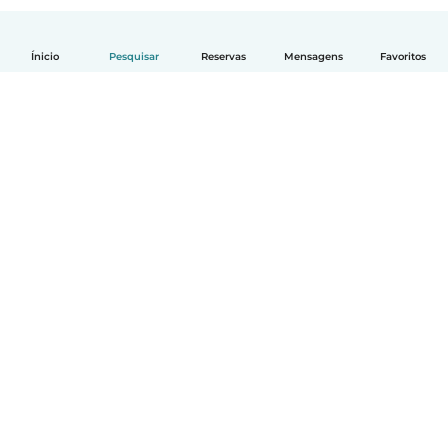
Ínicio
Pesquisar
Reservas
Mensagens
Favoritos
Português
Como funciona
Ajuda
Termos e Privacidade
Preços
Informação sobre a empresa
Babysits para Empresas
Normas comunitárias
© Babysits B.V.