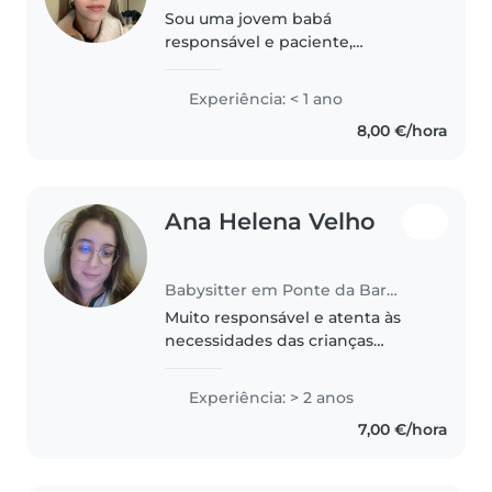
Sou uma jovem babá
responsável e paciente,
dedicada a cuidar de crianças
com carinho e atenção. Tenho
Experiência: < 1 ano
experiência com crianças em
8,00 €/hora
fase de aprendizagem e estou
sempre pronta para ajudar..
Ana Helena Velho
Babysitter em Ponte da Barca
Muito responsável e atenta às
necessidades das crianças
Carinhosa, paciente e com
facilidade em criar ligação com
Experiência: > 2 anos
os mais pequenos Experiência a
7,00 €/hora
lidar com imprevistos de forma
calma..