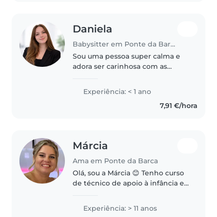
confortável..
Daniela
Babysitter em Ponte da Barca
Sou uma pessoa super calma e
adora ser carinhosa com as
pessoas principalmente com as
crianças. Tenho um irmão com
Experiência: < 1 ano
12anos de diferença e sempre
7,91 €/hora
cuidei dele, tive sempre a
disposição..
Márcia
Ama em Ponte da Barca
Olá, sou a Márcia 😊 Tenho curso
de técnico de apoio à infância e
sou mãe de 3 filhos. Sou muito
responsável e atenta às
Experiência: > 11 anos
necessidades de cada criança.