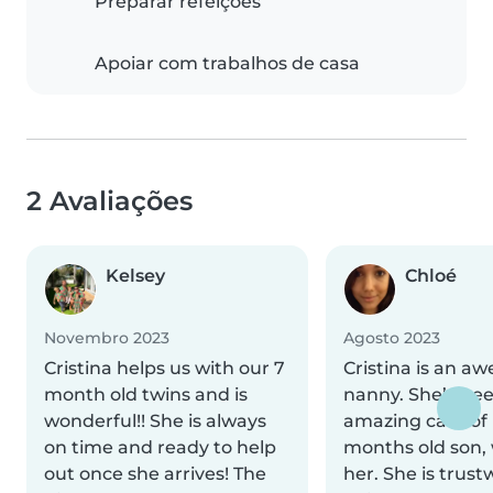
Preparar refeições
Apoiar com trabalhos de casa
2 Avaliações
Kelsey
Chloé
Novembro 2023
Agosto 2023
Cristina helps us with our 7
Cristina is an a
month old twins and is
nanny. She’s be
wonderful!! She is always
amazing care of
on time and ready to help
months old son,
out once she arrives! The
her. She is trust