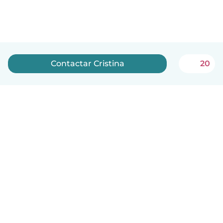
Contactar Cristina
20
Português
Como funciona
Ajuda
Termos e Privacidade
Preços
Informação sobre a empresa