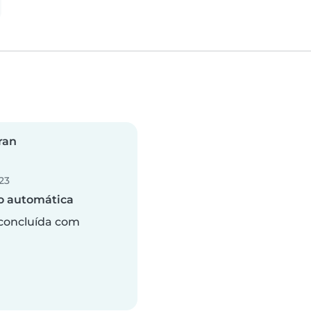
ran
23
o automática
concluída com