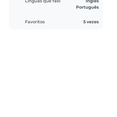
Línguas que falo
Inglês
Português
Favoritos
5 vezes