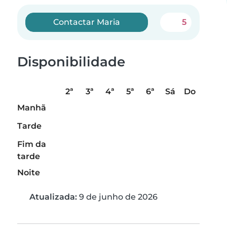
Contactar Maria
5
Disponibilidade
2ª
3ª
4ª
5ª
6ª
Sá
Do
Manhã
Tarde
Fim da
tarde
Noite
Atualizada:
9 de junho de 2026