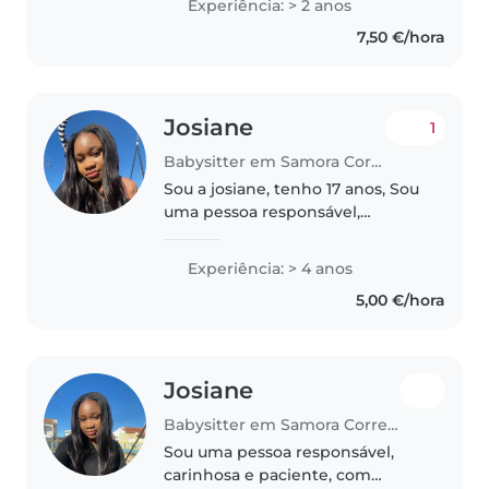
Experiência: > 2 anos
de 2 a 3 anos e em idade escolar.
7,50 €/hora
Gosto de ler e de música, e..
Josiane
1
Babysitter em Samora Correia
Sou a josiane, tenho 17 anos, Sou
uma pessoa responsável,
paciente e carinhosa. Tenho
experiência em cuidar de
Experiência: > 4 anos
crianças por ter irmãs mais
5,00 €/hora
novas, o que me permitiu
desenvolver competências..
Josiane
Babysitter em Samora Correia
Sou uma pessoa responsável,
carinhosa e paciente, com