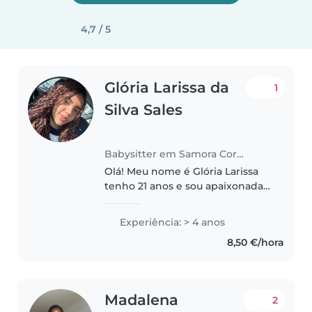
4,7 / 5
Glória Larissa da
1
Silva Sales
Babysitter em Samora Correia
Olá! Meu nome é Glória Larissa
tenho 21 anos e sou apaixonada
por cuidar e ensinar crianças.
Desde pequena, sempre soube
Experiência: > 4 anos
que meu propósito seria ajudar
8,50 €/hora
no desenvolvimento delas,
proporcionando..
Madalena
2