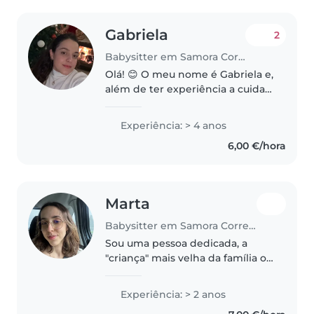
Gabriela
2
Babysitter em Samora Correia
Olá! 😊 O meu nome é Gabriela e,
além de ter experiência a cuidar
de crianças, sou mãe do Josué, o
que me deu uma vivência diária
Experiência: > 4 anos
e prática com bebés — desde a
6,00 €/hora
rotina de sono e alimentação..
Marta
Babysitter em Samora Correia
Sou uma pessoa dedicada, a
"criança" mais velha da família ou
seja, sempre tomei conta do
meu irmãos, primos e primas
Experiência: > 2 anos
com muito carinho! Durante