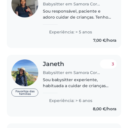
Babysitter em Samora Correia
Sou responsável, paciente e
adoro cuidar de crianças. Tenho 5
anos de experiência com bebés
e crianças pequenas. Dá-me
Experiência: > 5 anos
prazer ajudar nas refeições e
7,00 €/hora
criar atividades criativas como..
Janeth
3
Babysitter em Samora Correia
Sou babysitter experiente,
habituada a cuidar de crianças
de diferentes faixas etárias,
Favoritos das
famílias
desde recém-nascidos até
Experiência: > 6 anos
adolescentes. Sou conhecida
8,00 €/hora
pela minha paciência, empatia e
capacidade..