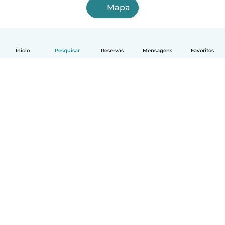
Mapa
Ínicio
Pesquisar
Reservas
Mensagens
Favoritos
Português
Como funciona
Ajuda
Termos e Privacidade
Preços
Informação sobre a empresa
Babysits para Empresas
Normas comunitárias