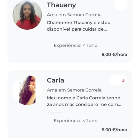
Thauany
Ama em Samora Correia
Chamo-me Thauany e estou
disponível para cuidar de
crianças na zona do Porto Alto.
Tenho experiência a cuidar de
Experiência: < 1 ano
crianças de diferentes idades e
8,00 €/hora
gosto muito de passar tempo
com elas...
Carla
3
Ama em Samora Correia
Meu nome é Carla Correia tenho
25 anos mas considero me com
bastante experiência com
crianças sempre gostei de
Experiência: < 1 ano
crianças e desde que a minha
6,00 €/hora
irmã mais nova nasceu comecei
a gostar mais..