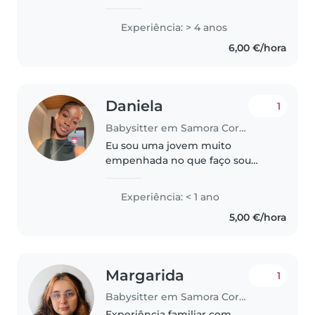
grande gosto por cuidar de
crianças. Procuro sempre criar
Experiência: > 4 anos
um ambiente seguro, divertido e
6,00 €/hora
acolhedor, ajudando no
desenvolvimento..
Daniela
1
Babysitter em Samora Correia
Eu sou uma jovem muito
empenhada no que faço sou
responsável gosto de crianças
sou paciente e tenho a certeza
Experiência: < 1 ano
que nenhuma família se
5,00 €/hora
arrependeria de me contratar
Margarida
1
Babysitter em Samora Correia
Experiência familiar com