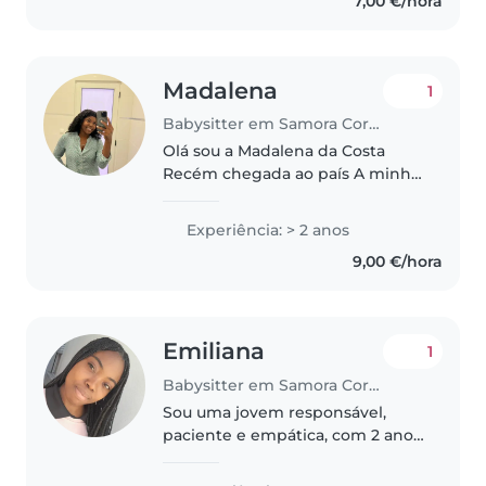
7,00 €/hora
vários anos a minha profissão de
sonho..
Madalena
1
Babysitter em Samora Correia
Olá sou a Madalena da Costa
Recém chegada ao país A minha
educação é religiosa Gosto muito
de trabalhar com os baixinhos,
Experiência: > 2 anos
amo crianças, e desde o meu
9,00 €/hora
país de origem trabalhei com
crianças..
Emiliana
1
Babysitter em Samora Correia
Sou uma jovem responsável,
paciente e empática, com 2 anos
de experiência em cuidar de
crianças em idade pré-escolar,