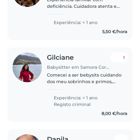
deficiência. Cuidadora atenta e
carinhosa
Experiência: < 1 ano
5,50 €/hora
Gilciane
1
Babysitter em Samora Correia
Comecei a ser bebysits cuidando
dos meu sobrinhos e primos,
atualmente tenho um filho que
me fez ter uma experiência a
Experiência: < 1 ano
mais de como lidar com crianças
Registo criminal
. No momento eu estou
8,00 €/hora
desempregada..
Danila