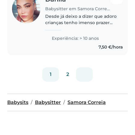
Babysitter em Samora Correia
Desde já deixo a dizer que adoro
crianças tenho imenso prazer
em trabalhar nessa área, tenho
curso de auxiliar educativo desde
Experiência: > 10 anos
2012, estagiei com crianças
7,50 €/hora
especiais. Eu sou simpática,..
1
2
Babysits
Babysitter
Samora Correia