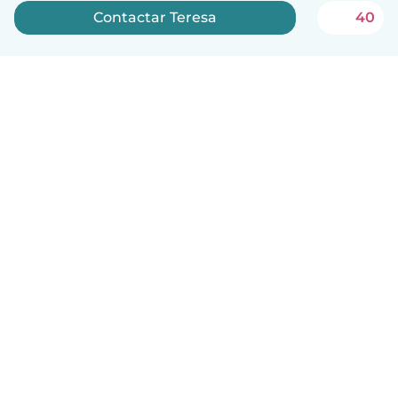
Contactar Teresa
40
Português
Como funciona
Ajuda
Termos e Privacidade
Preços
Informação sobre a empresa
Babysits para Empresas
Normas comunitárias