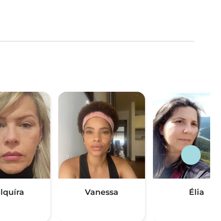
lquíra
Vanessa
Élia