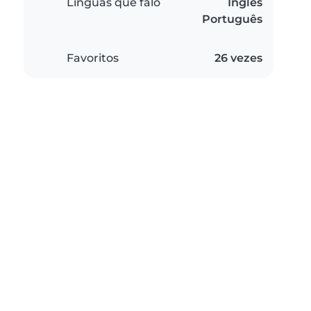
Línguas que falo
Inglês
Português
Favoritos
26 vezes