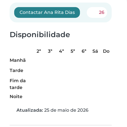
Contactar Ana Rita Dias
26
Disponibilidade
2ª
3ª
4ª
5ª
6ª
Sá
Do
Manhã
Tarde
Fim da
tarde
Noite
Atualizada:
25 de maio de 2026