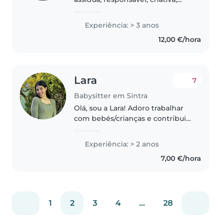
adoro crianças desde sempre.
Tenho experiência com uma
Experiência: > 3 anos
família de 3 meninos nos últimos
12,00 €/hora
3 anos, trato das crianças, ir..
Lara
7
Babysitter em Sintra
Olá, sou a Lara! Adoro trabalhar
com bebés/crianças e contribuir
para o bem-estar e
desenvolvimento das mesmas.
Experiência: > 2 anos
Já tenho experiência a cuidar de
7,00 €/hora
crianças, o que me permitiu
desenvolver..
1
2
3
4
...
28