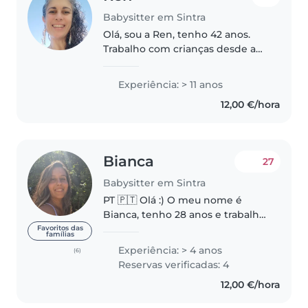
Babysitter em Sintra
Olá, sou a Ren, tenho 42 anos.
Trabalho com crianças desde a
minha adolescência, em
atividades, colônias de férias e
Experiência: > 11 anos
também como babysitter. Tenho
12,00 €/hora
experiência com idades desde
bebês..
Bianca
27
Babysitter em Sintra
PT 🇵🇹 Olá :) O meu nome é
Bianca, tenho 28 anos e trabalho
a full-time como babysitter/ama.
Favoritos das
famílias
Adoro o que faço, tomar conta
Experiência: > 4 anos
(6)
de crianças alegra os meus dias!
Reservas verificadas: 4
Tenho 4 anos de experiência..
12,00 €/hora