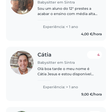
Babysitter em Sintra
Sou um aluno do 12° prestes a
acabar o ensino com média alta,
adoro crianças e gosto de
interagir com elas, já fiz trabalhos
Experiência: < 1 ano
do tipo para familiares e queria
4,00 €/hora
expandir o ramo, estou..
Cátia
4
Babysitter em Sintra
Olá boa tarde o meu nome é
Cátia Jesus e estou disponível
para cuidar, dar mimo, dar amor
aos vossos filhos, na vossa casa
Experiência: > 1 ano
aos fins de semana, tenho curso
9,00 €/hora
de auxiliar de acção educativa...