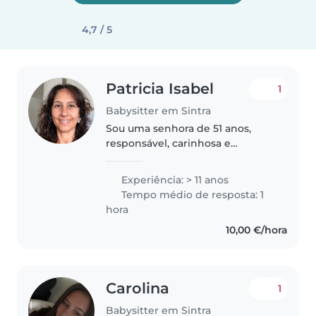
4,7 / 5
Patricia Isabel
1
Babysitter em Sintra
Sou uma senhora de 51 anos,
responsável, carinhosa e
comunicativa, com grande
afinidade com crianças. Fui mãe
Experiência: > 11 anos
aos 22 anos e pude acompanhar
Tempo médio de resposta: 1
muito de perto o crescimento
hora
em tenra idade..
10,00 €/hora
Carolina
1
Babysitter em Sintra