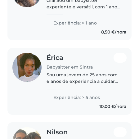
Olá! Sou um babysitter
experiente e versátil, com 1 ano
de experiência a cuidar de bebés
e crianças pequenas. Sou uma
Experiência: > 1 ano
pessoa responsável, criativa e
8,50 €/hora
carinhosa, que adora passar
tempo..
Érica
Babysitter em Sintra
Sou uma jovem de 25 anos com
6 anos de experiência a cuidar
de bebés e crianças pequenas.
Falo fluentemente português e
Experiência: > 5 anos
crioulo cabo-verdiano e inglês
10,00 €/hora
básico. Sou uma pessoa muito..
Nilson