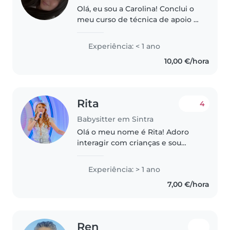
Olá, eu sou a Carolina! Conclui o
meu curso de técnica de apoio à
infância em 2019 e estou a
trabalhar num colégio. Sou uma
Experiência: < 1 ano
pessoa dinâmica, organizada e
10,00 €/hora
bastante criativa. Estou
disponível..
Rita
4
Babysitter em Sintra
Olá o meu nome é Rita! Adoro
interagir com crianças e sou
muito ligada à área das artes ,
música , jogos , artes manuais ,
Experiência: > 1 ano
leitura... Trabalho em espetáculos
7,00 €/hora
e estações televisivas...
Ren