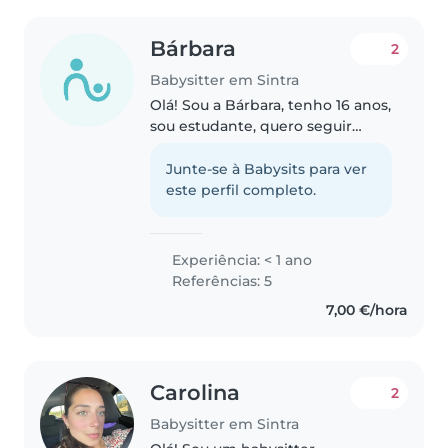
Bárbara
2
Babysitter em Sintra
Olá! Sou a Bárbara, tenho 16 anos,
sou estudante, quero seguir
pediatria e estou muito
entusiasmada por oferecer os
Junte-se à Babysits para ver
meus serviços como babysitter!
este perfil completo.
Desde cedo que desenvolvi uma
paixão..
Experiência: < 1 ano
Referências: 5
7,00 €/hora
Carolina
2
Babysitter em Sintra