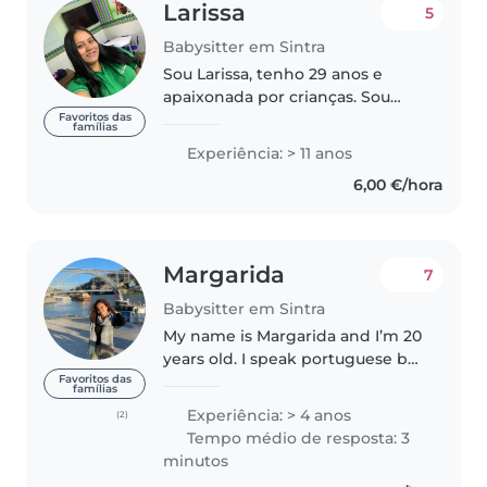
Larissa
5
Babysitter em Sintra
Sou Larissa, tenho 29 anos e
apaixonada por crianças. Sou
pedagoga, professora e ama.
Favoritos das
famílias
Tenho muitas experiências, cuido
Experiência: > 11 anos
com amor e responsabilidade.
6,00 €/hora
Posso ajudar com as tarefas que..
Margarida
7
Babysitter em Sintra
My name is Margarida and I’m 20
years old. I speak portuguese but
I’m also fluent in english. My
Favoritos das
famílias
hobbies are reading, going for a
Experiência: > 4 anos
(2)
walk with my dog in the beach
Tempo médio de resposta: 3
and listening music...
minutos