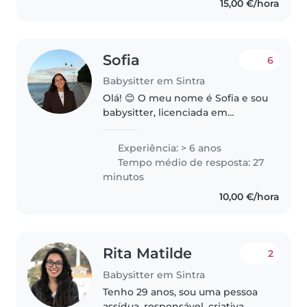
15,00 €/hora
Sofia
6
Babysitter em Sintra
Olá! 😊 O meu nome é Sofia e sou
babysitter, licenciada em
Psicologia e atualmente a
frequentar o mestrado em
Experiência: > 6 anos
Psicologia Clínica. Acredito que o
Tempo médio de resposta: 27
cuidado com uma criança exige
minutos
atenção..
10,00 €/hora
Rita Matilde
2
Babysitter em Sintra
Tenho 29 anos, sou uma pessoa
assídua, responsável, criativa,