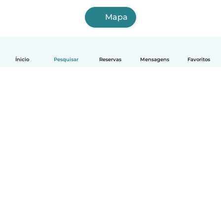
Mapa
Ínicio
Pesquisar
Reservas
Mensagens
Favoritos
Português
Como funciona
Ajuda
Termos e Privacidade
Preços
Informação sobre a empresa
Babysits para Empresas
Normas comunitárias