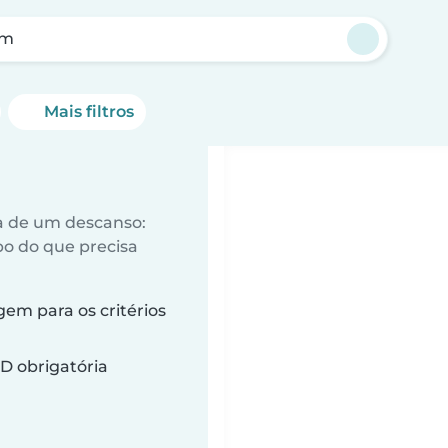
em
Mais filtros
a de um descanso:
o do que precisa
em para os critérios
D obrigatória