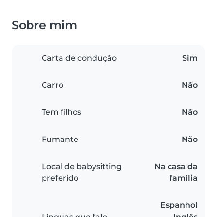
Sobre mim
Carta de condução
Sim
Carro
Não
Tem filhos
Não
Fumante
Não
Local de babysitting
Na casa da
preferido
família
Espanhol
Línguas que falo
Inglês