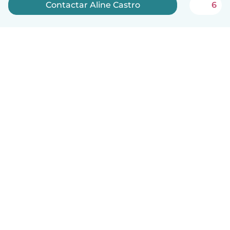
Contactar Aline Castro
6
Português
Como funciona
Ajuda
Termos e Privacidade
Preços
Informação sobre a empresa
Babysits para Empresas
Normas comunitárias