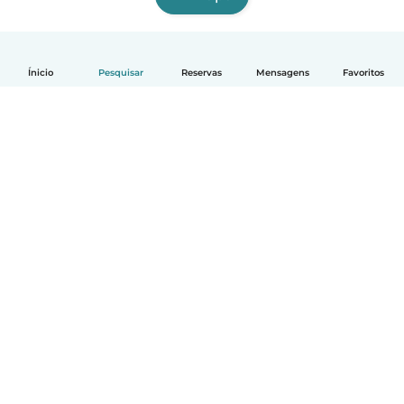
Ínicio
Pesquisar
Reservas
Mensagens
Favoritos
Português
Como funciona
Ajuda
Termos e Privacidade
Preços
Informação sobre a empresa
Babysits para Empresas
Normas comunitárias