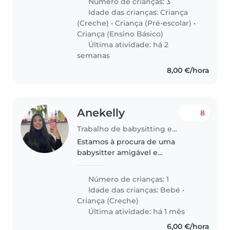
Número de crianças: 3
Idade das crianças:
Criança
(Creche)
•
Criança (Pré-escolar)
•
Criança (Ensino Básico)
Última atividade: há 2
semanas
8,00 €/hora
Anekelly
8
Trabalho de babysitting em Beja
Estamos à procura de uma
babysitter amigável e
responsável para cuidar da nossa
filha em nossa casa. A nossa filha
Número de crianças: 1
é uma menina calma, inteligente
Idade das crianças:
Bebé
•
e brincalhona. Preferimos
Criança (Creche)
alguém..
Última atividade: há 1 mês
6,00 €/hora