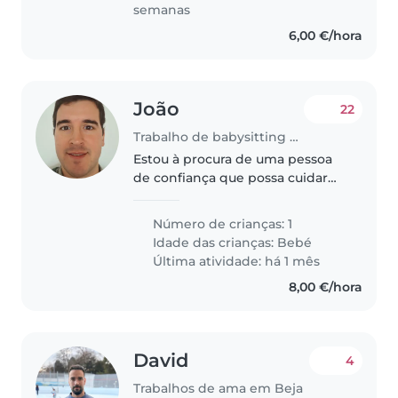
semanas
6,00 €/hora
João
22
Trabalho de babysitting em Beja
Estou à procura de uma pessoa
de confiança que possa cuidar
do meu filho de 2 meses. A
minha família precisa de alguém
Número de crianças: 1
que se sinta confortável em
Idade das crianças:
Bebé
preparar refeições e ajudar com
Última atividade: há 1 mês
as..
8,00 €/hora
David
4
Trabalhos de ama em Beja