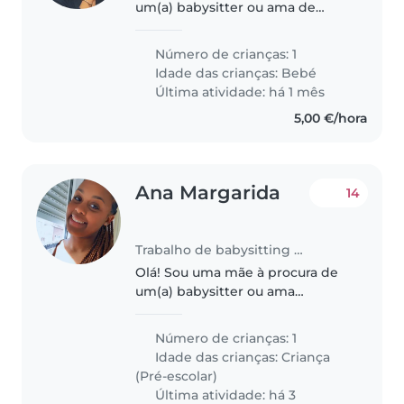
um(a) babysitter ou ama de
confiança para cuidar do nosso
bebê amigável e brincalhão.
Número de crianças: 1
Precisamos de alguém que
Idade das crianças:
Bebé
possa cuidar do nosso filho em
Última atividade: há 1 mês
nossa casa...
5,00 €/hora
Ana Margarida
14
Trabalho de babysitting em Beja
Olá! Sou uma mãe à procura de
um(a) babysitter ou ama
confiável e experiente para
cuidar do meu filho de 6 anos.
Número de crianças: 1
Trabalho por turnos, o meu filho
Idade das crianças:
Criança
é curioso, energético e adorador
(Pré-escolar)
de..
Última atividade: há 3