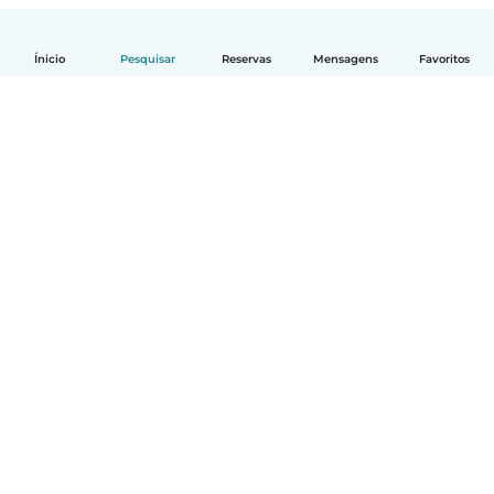
Ínicio
Pesquisar
Reservas
Mensagens
Favoritos
Português
Como funciona
Ajuda
Termos e Privacidade
Preços
Informação sobre a empresa
Babysits para Empresas
Normas comunitárias
© Babysits B.V.