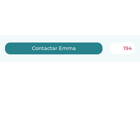
Contactar Emma
194
Português
Como funciona
Ajuda
Termos e Privacidade
Preços
Informação sobre a empresa