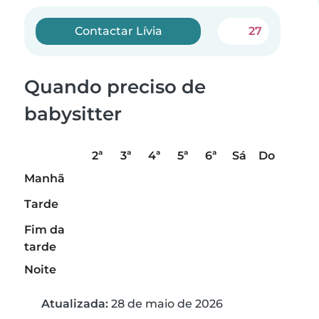
Contactar Lívia
27
Quando preciso de
babysitter
2ª
3ª
4ª
5ª
6ª
Sá
Do
Manhã
Tarde
Fim da
tarde
Noite
Atualizada:
28 de maio de 2026