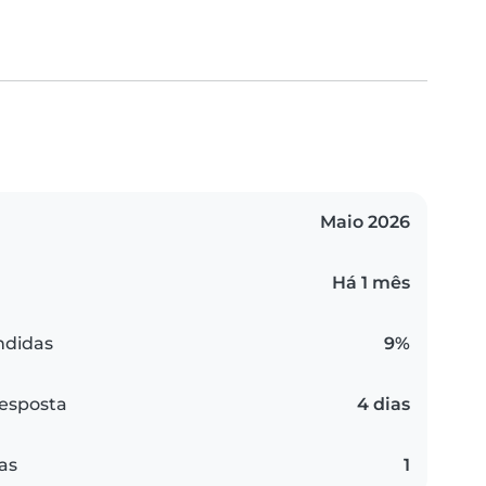
Maio 2026
Há 1 mês
ndidas
9%
esposta
4 dias
as
1