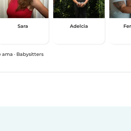
Sara
Adelcia
Fe
e ama
·
Babysitters