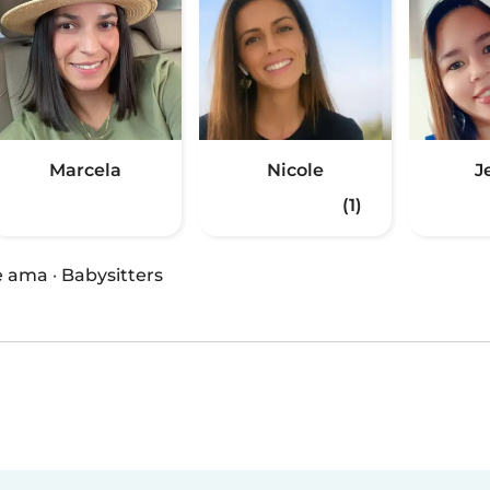
Marcela
Nicole
J
(1)
e ama
·
Babysitters