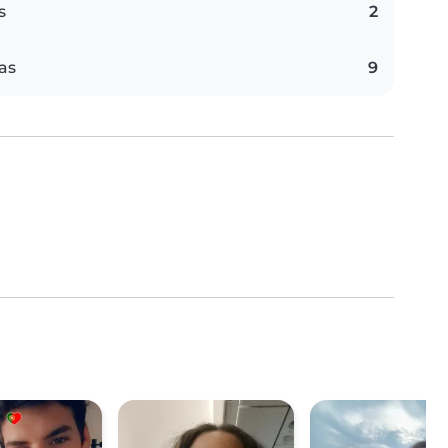
s
2
as
9