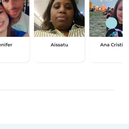
enifer
Aissatu
Ana Cristin