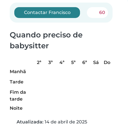
Contactar Francisco
60
Quando preciso de
babysitter
2ª
3ª
4ª
5ª
6ª
Sá
Do
Manhã
Tarde
Fim da
tarde
Noite
Atualizada:
14 de abril de 2025