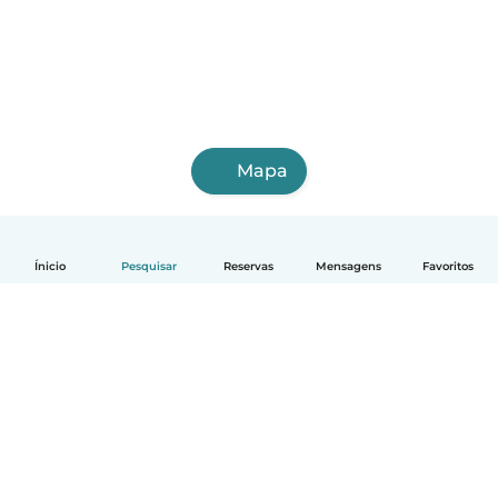
Mapa
Ínicio
Pesquisar
Reservas
Mensagens
Favoritos
Português
Como funciona
Ajuda
Termos e Privacidade
Preços
Informação sobre a empresa