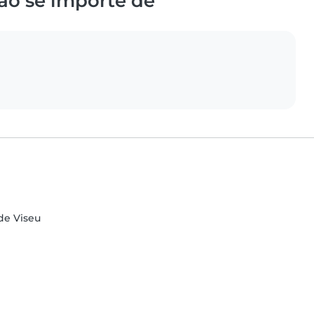
ão se importe de
 de Viseu