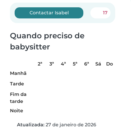
Contactar Isabel
17
Quando preciso de
babysitter
2ª
3ª
4ª
5ª
6ª
Sá
Do
Manhã
Tarde
Fim da
tarde
Noite
Atualizada:
27 de janeiro de 2026