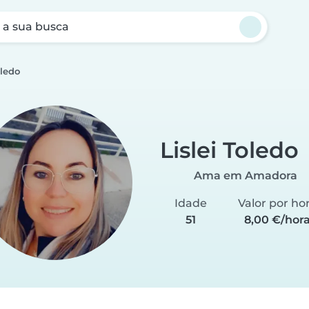
a sua busca
oledo
Lislei Toledo
Ama em Amadora
Idade
Valor por ho
51
8,00 €/hor