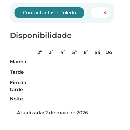
Contactar Lislei Toledo
4
Disponibilidade
2ª
3ª
4ª
5ª
6ª
Sá
Do
Manhã
Tarde
Fim da
tarde
Noite
Atualizada:
2 de maio de 2026