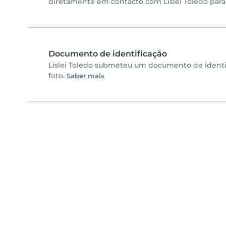
diretamente em contacto com Lislei Toledo para v
Documento de identificação
Lislei Toledo submeteu um documento de identi
foto.
Saber mais