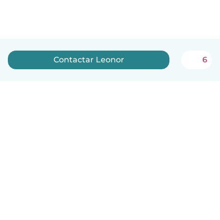
Contactar Leonor
6
Português
Como funciona
Ajuda
Termos e Privacidade
Preços
Informação sobre a empresa