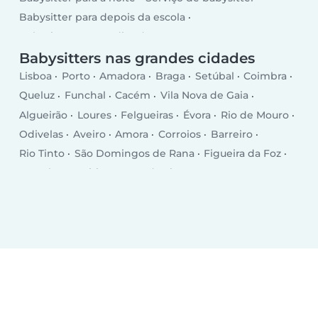
Babysitter para depois da escola
Babysitter para os dias da semana
Babysitter para o fim de semana
Babysitters nas grandes cidades
Lisboa
Porto
Amadora
Braga
Setúbal
Coimbra
Queluz
Funchal
Cacém
Vila Nova de Gaia
Algueirão
Loures
Felgueiras
Évora
Rio de Mouro
Odivelas
Aveiro
Amora
Corroios
Barreiro
Rio Tinto
São Domingos de Rana
Figueira da Foz
Paranhos
Leiria
Ponte de Lima
Faro
Santo António dos Olivais
Sesimbra
Guimarães
Ermesinde
Portimão
Damaia
Benfica
Cascais
Maia