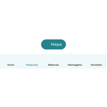
Mapa
Ínicio
Pesquisar
Reservas
Mensagens
Favoritos
Português
Como funciona
Ajuda
Termos e Privacidade