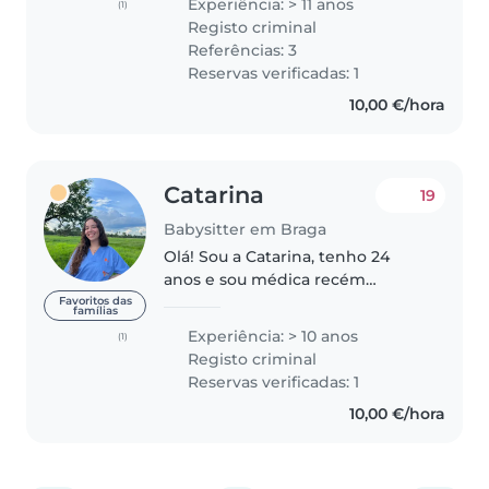
Experiência: > 11 anos
(1)
como cuidadora de crianças e
Registo criminal
jovens. Durante minha carreira
Referências: 3
tive..
Reservas verificadas: 1
10,00 €/hora
Catarina
19
Babysitter em Braga
Olá! Sou a Catarina, tenho 24
anos e sou médica recém
formada. Trabalho há 3 anos
Favoritos das
famílias
como babysitter, com várias
Experiência: > 10 anos
(1)
famílias e miúdos de todas as
Registo criminal
idades. Também tenho dois
Reservas verificadas: 1
irmãos mais novos..
10,00 €/hora