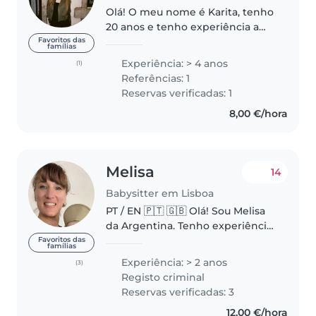
Olá! O meu nome é Karita, tenho
20 anos e tenho experiência a
cuidar de crianças dos 0 aos 12
Favoritos das
famílias
anos. Cuido de crianças desde os
Experiência: > 4 anos
(1)
13 anos e trabalhava numa
Referências: 1
creche na Irlanda como
Reservas verificadas: 1
responsável..
8,00 €/hora
Melisa
14
Babysitter em Lisboa
PT / EN 🇵🇹 🇬🇧 Olá! Sou Melisa
da Argentina. Tenho experiência
no cuidado de crianças e uma
Favoritos das
famílias
conexão natural com elas; adoro
Experiência: > 2 anos
(3)
acompanhá-las em seu mundo
Registo criminal
criativo e de descobertas,
Reservas verificadas: 3
transformando..
12,00 €/hora