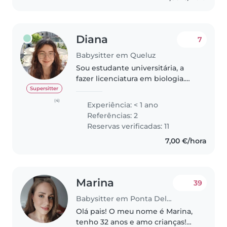
Diana
7
Babysitter em Queluz
Sou estudante universitária, a
fazer licenciatura em biologia.
Sempre gostei de trabalhar com
Supersitter
crianças e já fui explicadora
(4)
Experiência: < 1 ano
particular para o ensino básico e
Referências: 2
ensino secundário, então..
Reservas verificadas: 11
7,00 €/hora
Marina
39
Babysitter em Ponta Delgada
Olá pais! O meu nome é Marina,
tenho 32 anos e amo crianças!