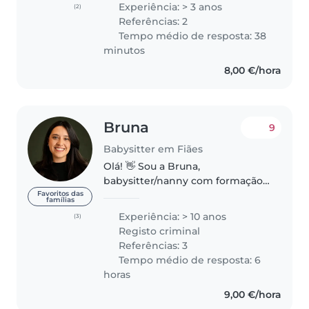
Experiência: > 3 anos
(2)
interação com a criança, procuro
Referências: 2
em primeiro lugar entrar..
Tempo médio de resposta: 38
minutos
8,00 €/hora
Bruna
9
Babysitter em Fiães
Olá! 👋 Sou a Bruna,
babysitter/nanny com formação
na área da Educação e mais de 10
Favoritos das
famílias
anos de experiência no
Experiência: > 10 anos
(3)
acompanhamento de bebés e
Registo criminal
crianças de diferentes idades. O
Referências: 3
meu objetivo..
Tempo médio de resposta: 6
horas
9,00 €/hora