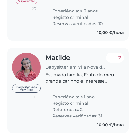
believe in guiding them with
Supersitter
love, patience, and engaging
(10)
Experiência: > 3 anos
activities that support their
Registo criminal
learning and development in a
Reservas verificadas: 10
positive..
10,00 €/hora
Matilde
7
Babysitter em Vila Nova de Gaia
Estimada família, Fruto do meu
grande carinho e interesse
genuíno pelas crianças, a missão
Favoritos das
famílias
que assumo como profissional na
Experiência: < 1 ano
(1)
área de babysitting é oferecer
Registo criminal
suporte emocional à criança..
Referências: 2
Reservas verificadas: 31
10,00 €/hora