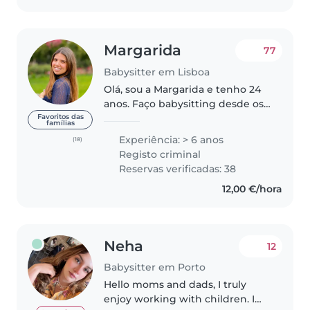
Margarida
77
Babysitter em Lisboa
Olá, sou a Margarida e tenho 24
anos. Faço babysitting desde os
meus 16 anos com crianças de
Favoritos das
famílias
idades entre os 4 meses aos 12
Experiência: > 6 anos
(18)
anos. Tenho um certificado C1 de
Registo criminal
Inglês atribuído pela escola..
Reservas verificadas: 38
12,00 €/hora
Neha
12
Babysitter em Porto
Hello moms and dads, I truly
enjoy working with children. I