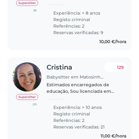
Sou licenciada em Psicologia na
Supersitter
Universidade de Lisboa, e estou
(8)
Experiência: > 8 anos
no último ano do mestrado em
Registo criminal
Psicologia da Educação. Além..
Referências: 2
Reservas verificadas: 9
10,00 €/hora
Cristina
129
Babysitter em Matosinhos
Estimados encarregados de
educação, Sou licenciada em
Educação Social pela Escola
Supersitter
Superior de Educação do Porto.
(21)
Experiência: > 10 anos
Possuo mais de uma década de
Registo criminal
experiência em babysitting e
Referências: 2
kidsitting,..
Reservas verificadas: 21
11,00 €/hora