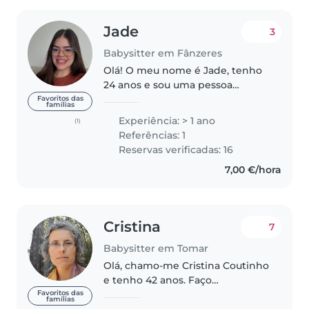
Jade
3
Babysitter em Fânzeres
Olá! O meu nome é Jade, tenho
24 anos e sou uma pessoa
responsável, carinhosa, paciente
Favoritos das
famílias
e dedicada aos cuidados infantis.
Experiência: > 1 ano
(1)
Tenho experiência no
Referências: 1
acompanhamento de bebés e
Reservas verificadas: 16
crianças,..
7,00 €/hora
Cristina
7
Babysitter em Tomar
Olá, chamo-me Cristina Coutinho
e tenho 42 anos. Faço
babysitting ao domicílio (na casa
Favoritos das
famílias
da criança), na zona de Tomar. Na