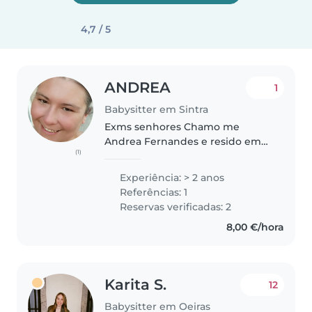
4,7 / 5
ANDREA
1
Babysitter em Sintra
Exms senhores Chamo me
Andrea Fernandes e resido em
(1)
Massama. Sou afavel carinhosá e
sobretudo atenciosa Considero
Experiência: > 2 anos
me uma pessoa dinamica,bem
Referências: 1
disposta e educada e tenho boa
Reservas verificadas: 2
interacção..
8,00 €/hora
Karita S.
12
Babysitter em Oeiras