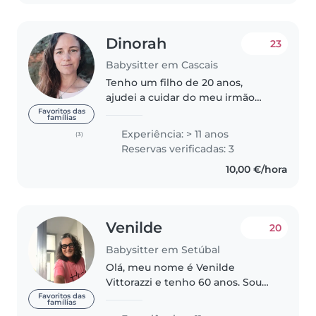
Dinorah
23
Babysitter em Cascais
Tenho um filho de 20 anos,
ajudei a cuidar do meu irmão
que tem 26 anos e fiquei
Favoritos das
famílias
algumas vezes com as minhas
Experiência: > 11 anos
(3)
sobrinhas, que estão com 18 e 12
Reservas verificadas: 3
anos.
10,00 €/hora
Venilde
20
Babysitter em Setúbal
Olá, meu nome é Venilde
Vittorazzi e tenho 60 anos. Sou
natural do sul do Brasil e estou
Favoritos das
famílias
em busca de uma oportunidade