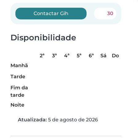
Contactar Gih
30
Disponibilidade
2ª
3ª
4ª
5ª
6ª
Sá
Do
Manhã
Tarde
Fim da
tarde
Noite
Atualizada:
5 de agosto de 2026