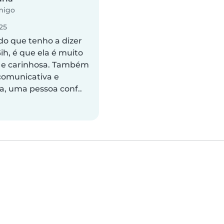
migo
25
do que tenho a dizer
ih, é que ela é muito
 e carinhosa. Também
comunicativa e
a, uma pessoa conf..