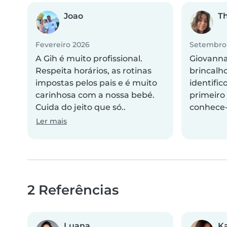
Joao
Th
Fevereiro 2026
Setembro
A Gih é muito profissional.
Giovanna
Respeita horários, as rotinas
brincalh
impostas pelos pais e é muito
identific
carinhosa com a nossa bebé.
primeiro
Cuida do jeito que só..
conhece-
Ler mais
2 Referências
Luana
Ka