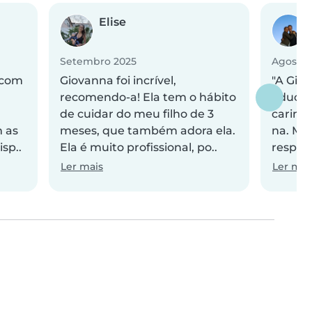
Elise
Setembro 2025
Agosto 
 com
Giovanna foi incrível,
"A Gih 
recomendo-a! Ela tem o hábito
educad
de cuidar do meu filho de 3
carinh
 as
meses, que também adora ela.
na. Mui
isp..
Ela é muito profissional, po..
respons
Ler mais
Ler mai