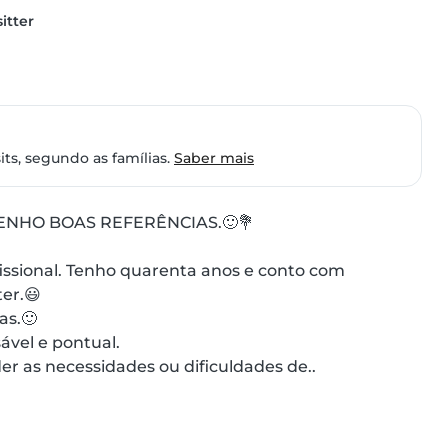
itter
ts, segundo as famílias.
Saber mais
NHO BOAS REFERÊNCIAS.🙂💐

issional. Tenho quarenta anos e conto com 
r.😃

s.🙂

vel e pontual.

 as necessidades ou dificuldades de..