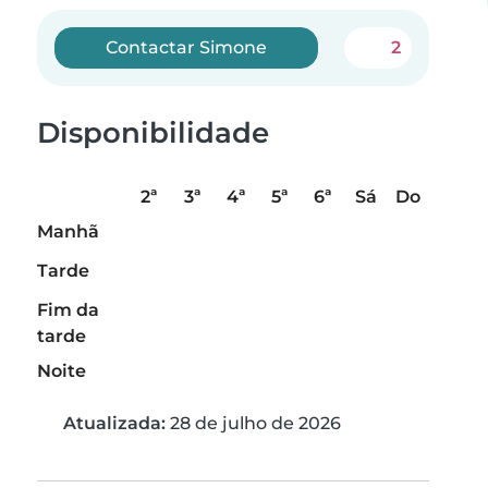
Contactar Simone
2
Disponibilidade
2ª
3ª
4ª
5ª
6ª
Sá
Do
Manhã
Tarde
Fim da
tarde
Noite
Atualizada:
28 de julho de 2026