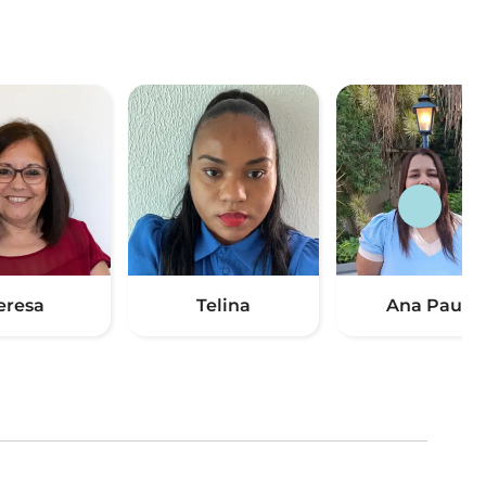
eresa
Telina
Ana Paula