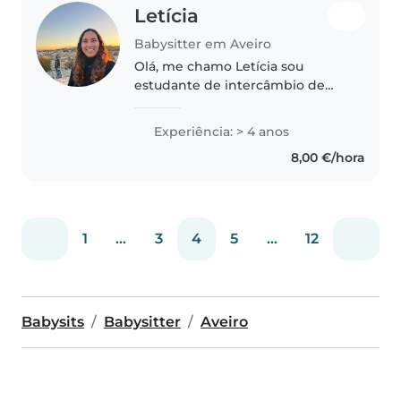
Letícia
Babysitter em Aveiro
Olá, me chamo Letícia sou
estudante de intercâmbio de
psicologia, tenho contato com
crianças a minha vida toda, pois
Experiência: > 4 anos
ajudei minha mãe com meu
8,00 €/hora
irmão mais novo e toda minha
família é..
1
...
3
4
5
...
12
Babysits
Babysitter
Aveiro