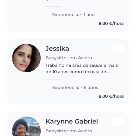
formação em Biotecnologia e
falo inglês e português
Experiência: < 1 ano
fluentemente. Gosto de preparar
8,00 €/hora
refeições e ajudar com trabalhos..
Jessika
Babysitter em Aveiro
Trabalho na área da saúde a mais
de 10 anos como técnica de
enfermagem e tenho 6 anos de
experiência com recém nascidos
Experiência: > 6 anos
e crianças até 10 anos. Também
8,00 €/hora
tenho experiência de cuidar de..
Karynne Gabriel
Babysitter em Aveiro