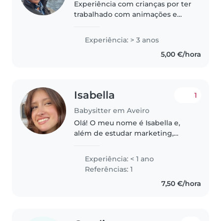
Experiência com crianças por ter
trabalhado com animações e
supervisão das mesmas. Tenho
uma sobrinha que amo muito e
Experiência: > 3 anos
cuidei desde recém nascida.
5,00 €/hora
Acostumada com crianças. Sou
criativa,..
Isabella
1
Babysitter em Aveiro
Olá! O meu nome é Isabella e,
além de estudar marketing,
gostaria de voltar a cuidar de
crianças nos meus tempos livres.
Experiência: < 1 ano
Sou paciente, criativa e tenho
Referências: 1
experiência a cuidar meninos..
7,50 €/hora