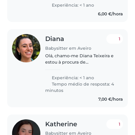
sua casa. Estou a estudar
Experiência: < 1 ano
psicologia e adoro atividades
6,00 €/hora
criativas como desenhar, ler e
trabalhos..
Diana
1
Babysitter em Aveiro
Olá, chamo-me Diana Teixeira e
estou à procura de
oportunidades como babysitter
porque adoro crianças e acredito
Experiência: < 1 ano
que esta é uma atividade que se
Tempo médio de resposta: 4
encaixa bem no meu horário
minutos
universitário...
7,00 €/hora
Katherine
1
Babysitter em Aveiro