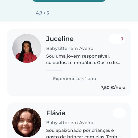
4,7 / 5
Juceline
1
Babysitter em Aveiro
Sou uma jovem responsável,
cuidadosa e empática. Gosto de
estar com crianças e passar
tempo com elas, tenho 2 irmãs
Experiência: < 1 ano
mais novas, uma com 8 anos e
7,50 €/hora
outra com 15 anos, e considero
que..
Flávia
Babysitter em Aveiro
Sou apaixonado por crianças e
gosto de brincar com elas. Tenho