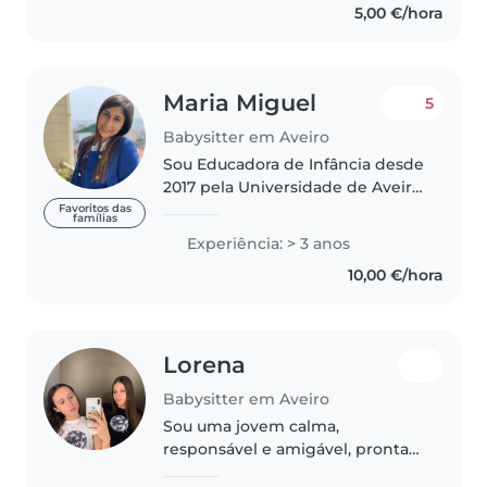
5,00 €/hora
com animais e em fazer
atividades..
Maria Miguel
5
Babysitter em Aveiro
Sou Educadora de Infância desde
2017 pela Universidade de Aveiro.
Tenho curso de primeiros
Favoritos das
famílias
socorros. A minha experiência é
Experiência: > 3 anos
maioritariamente em creche.
10,00 €/hora
Trabalhei numa casa de
acolhimento..
Lorena
Babysitter em Aveiro
Sou uma jovem calma,
responsável e amigável, pronta
para cuidar das suas crianças em