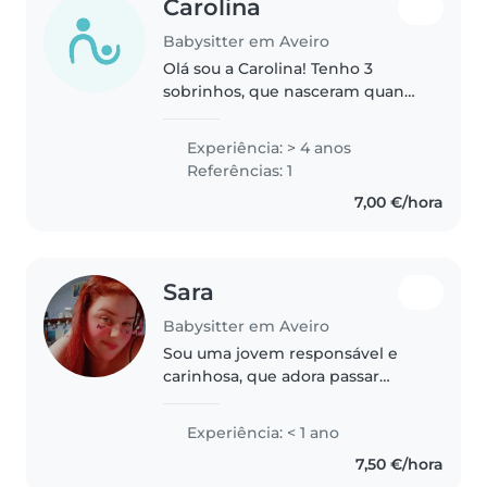
Carolina
Babysitter em Aveiro
Olá sou a Carolina! Tenho 3
sobrinhos, que nasceram quando
eu tinha apenas 9 anos. Desde
então, temos crescido e
Experiência: > 4 anos
aprendido juntos, o que me deu
Referências: 1
uma enorme experiência a lidar
7,00 €/hora
com crianças..
Sara
Babysitter em Aveiro
Sou uma jovem responsável e
carinhosa, que adora passar
tempo com crianças. Gosto de
desenhar, ler, fazer trabalhos
Experiência: < 1 ano
manuais, tocar música e brincar.
7,50 €/hora
Sou confortável com animais de..