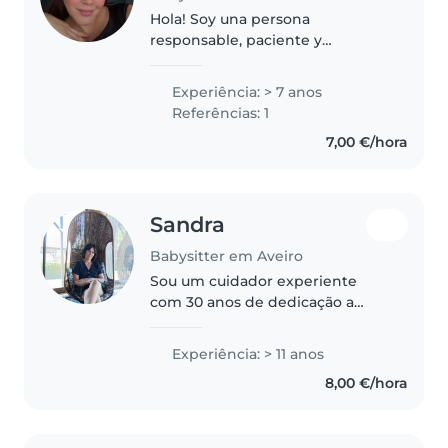
Hola! Soy una persona
responsable, paciente y
detallista, con años de
experiencia en el cuidado
Experiência: > 7 anos
infantil. Mi experiencia comenzó
Referências: 1
cuidando a mis tres sobrinas
7,00 €/hora
desde que eran bebés,..
Sandra
Babysitter em Aveiro
Sou um cuidador experiente
com 30 anos de dedicação a
crianças de várias idades.
Responsável e carinhoso, dou
Experiência: > 11 anos
prioridade ao bem-estar dos
8,00 €/hora
mais pequenos. Tenho formação
em primeiros..