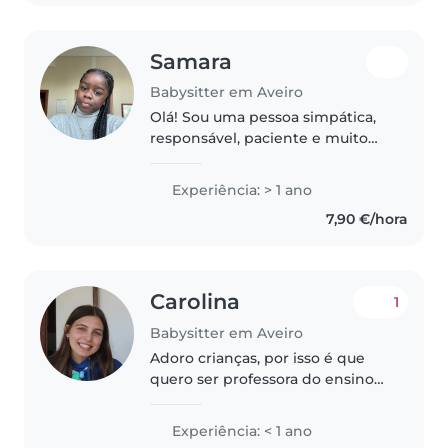
Samara
Babysitter em Aveiro
Olá! Sou uma pessoa simpática,
responsável, paciente e muito
amigável. Adoro crianças e gosto
de criar um ambiente seguro,
Experiência: > 1 ano
divertido e cheio de carinho para
7,90 €/hora
elas. Tenho facilidade..
Carolina
1
Babysitter em Aveiro
Adoro crianças, por isso é que
quero ser professora do ensino
básico. Sou responsável e
amigável, gosto de ajudar no que
Experiência: < 1 ano
for precisos, estou confortável