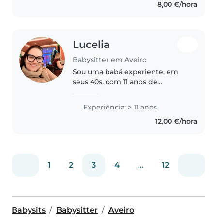
8,00 €/hora
acredito que transmite lhes uma
energia saudável,sou alegre..
Lucelia
Babysitter em Aveiro
Sou uma babá experiente, em
seus 40s, com 11 anos de
experiência cuidando de bebês,
crianças em idade pré-escolar e
Experiência: > 11 anos
em idade escolar. Sou paciente,
12,00 €/hora
responsável e adoro ajudar com
as..
1
2
3
4
...
12
Babysits
Babysitter
Aveiro