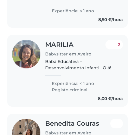
cuidadora de crianças. Tenho
formação em Gestão e
Experiência: < 1 ano
certificação em primeiros
8,50 €/hora
socorros, garantindo um cuidado
responsável..
MARILIA
2
Babysitter em Aveiro
Babá Educativa –
Desenvolvimento Infantil. Olá! 😊
Sou Marília, babysitter em Aveiro.
Tenho experiência profissional
Experiência: < 1 ano
com crianças no Brasil na área do
Registo criminal
desenvolvimento infantil e da..
8,00 €/hora
Benedita Couras
Babysitter em Aveiro