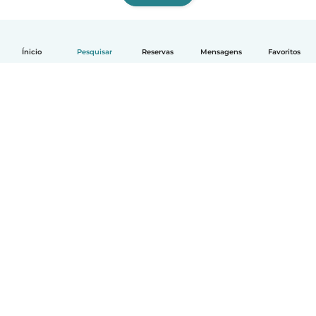
Ínicio
Pesquisar
Reservas
Mensagens
Favoritos
Português
Como funciona
Ajuda
Termos e Privacidade
Preços
Informação sobre a empresa
Babysits para Empresas
Normas comunitárias
© Babysits B.V.