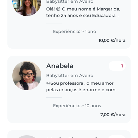
Babysitter em Aveiro
Olá! 😊 O meu nome é Margarida,
tenho 24 anos e sou Educadora
de Infância e Professora de 1.o
Ciclo. Para além disso, sou uma
Experiência: > 1 ano
pessoa bastante criativa,
10,00 €/hora
paciente e que adora divertir-se!..
Anabela
1
Babysitter em Aveiro
🌞Sou professora , o meu amor
pelas crianças é enorme e como
um dinheiro extra faz parte,
procuro juntar a paixão à
Experiência: > 10 anos
necessidade 🌞Tenho
7,00 €/hora
experiência com crianças a partir
dos 12 meses..