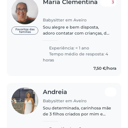
Maria Clementina
3
Babysitter em Aveiro
Sou alegre e bem disposta,
Favoritos das
famílias
adoro contatar com crianças, de
modo especial os mais
pequenos. Adoro dar miminho e
Experiência: < 1 ano
colinho sempre que possível…
Tempo médio de resposta: 4
adoro as rotinas de alimentação
horas
e higiene..
7,50 €/hora
Andreia
Babysitter em Aveiro
Sou determinada, carinhosa mãe
de 3 filhos criados por mim e
tenho jeito com criança , já
cuidei de criança no Brasil e de