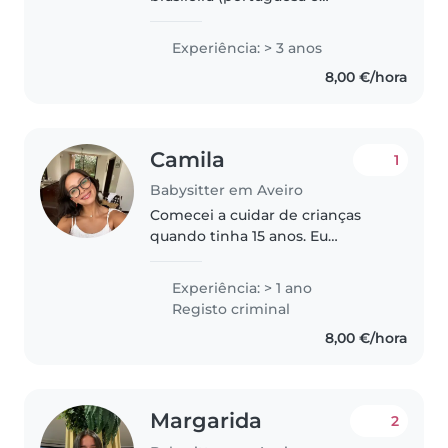
brasileira) e tenho uma grande
paixão por cuidar de crianças.
Experiência: > 3 anos
Sempre trabalhei como babá e
8,00 €/hora
também já atuei em espaços
kids, onde..
Camila
1
Babysitter em Aveiro
Comecei a cuidar de crianças
quando tinha 15 anos. Eu
costumava cuidar dos filhos das
amigas da minha mãe, dos meus
Experiência: > 1 ano
primos e dos filhos das minhas
Registo criminal
babás. Sempre fui uma mulher
8,00 €/hora
que..
Margarida
2