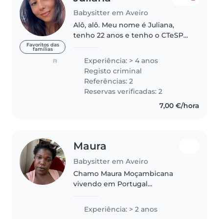
Babysitter em Aveiro
Alô, alô. Meu nome é Juliana,
tenho 22 anos e tenho o CTeSP
de Acompanhamento de
Favoritos das
famílias
Crianças e Jovens completo
Experiência: > 4 anos
(1)
(acabado no ano de 2024). Adoro
Registo criminal
trabalhar com crianças. Tenho 4
Referências: 2
anos de..
Reservas verificadas: 2
7,00 €/hora
Maura
Babysitter em Aveiro
Chamo Maura Moçambicana
vivendo em Portugal
concretamente no Aveiro, sou
negra, simpática, mãe de 3
Experiência: > 2 anos
crianças Adoro crianças e