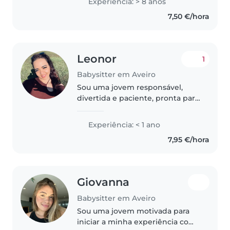
Experiência: > 8 anos
idosos tbm ,gostaria de ter uma
7,50 €/hora
oportunidade em cuidar da..
Leonor
1
Babysitter em Aveiro
Sou uma jovem responsável,
divertida e paciente, pronta para
cuidar do seu filho! Tenho
experiência com bebés e estou
Experiência: < 1 ano
confortável com crianças com
7,95 €/hora
necessidades especiais,
incluindo..
Giovanna
Babysitter em Aveiro
Sou uma jovem motivada para
iniciar a minha experiência como