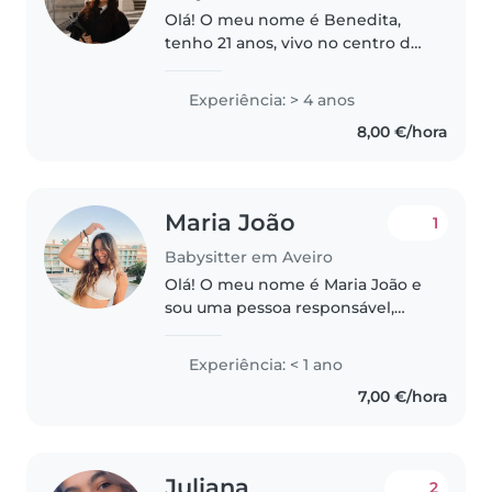
Olá! O meu nome é Benedita,
tenho 21 anos, vivo no centro de
Aveiro e estudo Direito na
Faculdade de Direito da
Experiência: > 4 anos
Universidade de Coimbra
8,00 €/hora
(atualmente 2 ano do 1 ciclo de
estudos). 4..
Maria João
1
Babysitter em Aveiro
Olá! O meu nome é Maria João e
sou uma pessoa responsável,
carinhosa e atenta às
necessidades de cada criança.
Experiência: < 1 ano
Gosto muito de trabalhar com
7,00 €/hora
crianças e de promover
momentos seguros,..
Juliana
2